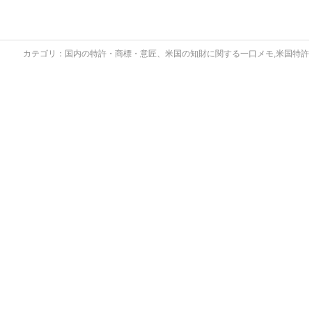
カテゴリ：
国内の特許・商標・意匠、米国の知財に関する一口メモ
,
米国特許