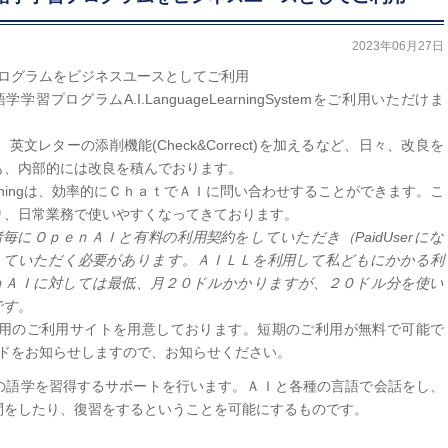
2023年06月27日
学習プログラムをビジネスユースとしてご利用
学習プログラムA.I.LanguageLearningSystemをご利用いただけま
レターの添削機能(Check&Correct)を加えるなど、日々、改良を
も、内部的には改良を積んでおります。
nythingは、効率的にＣｈａｔでＡＩに問い合わせすることができます。こ
り、日常業務で使いやすくなってきております。
にＯｐｅｎＡＩと有料の利用契約をしていただき（PaidUserにな
していただく必要があります。ＡＩＬＬを利用して私どもにかかる利
ｎＡＩに対しては最低、月２０ドルかかりますが、２０ドル分を使い
です。
用のご利用サイトを用意しております。短期のご利用が無料で可能で
スワードをお知らせしますので、お知らせください。
の語学を習得するサポートを行います。ＡＩと各種の言語で会話をし、
問をしたり、復習をするということを可能にするものです。