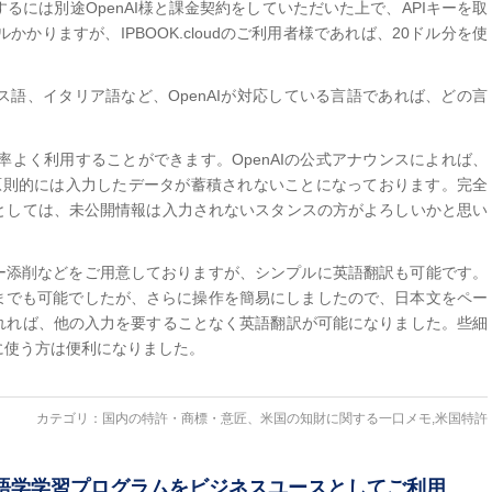
するには別途OpenAI様と課金契約をしていただいた上で、APIキーを取
かりますが、IPBOOK.cloudのご利用者様であれば、20ドル分を使
。
ス語、イタリア語など、OpenAIが対応している言語であれば、どの言
を効率よく利用することができます。OpenAIの公式アナウンスによれば、
、原則的には入力したデータが蓄積されないことになっております。完全
としては、未公開情報は入力されないスタンスの方がよろしいかと思い
ター添削などをご用意しておりますが、シンプルに英語翻訳も可能です。
れまでも可能でしたが、さらに操作を簡易にしましたので、日本文をペー
れれば、他の入力を要することなく英語翻訳が可能になりました。些細
に使う方は便利になりました。
カテゴリ：
国内の特許・商標・意匠、米国の知財に関する一口メモ
,
米国特許
ート：語学学習プログラムをビジネスユースとしてご利用