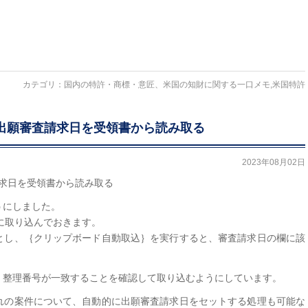
カテゴリ：
国内の特許・商標・意匠、米国の知財に関する一口メモ
,
米国特許
ート：出願審査請求日を受領書から読み取る
2023年08月02日
査請求日を受領書から読み取る
うにしました。
ードに取り込んでおきます。
とし、｛クリップボード自動取込｝を実行すると、審査請求日の欄に該
、整理番号が一致することを確認して取り込むようにしています。
れの案件について、自動的に出願審査請求日をセットする処理も可能な