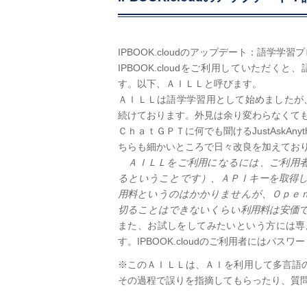
IPBOOK.cloudのアップデート：語学
IPBOOK.cloudをご利用していただくと、語学
す。以下、ＡＩＬＬと呼びます。
ＡＩＬＬは語学学習用として始めましたが、英文
続けております。外見は余り変わらなくて
ＣｈａｔＧＰＴに何でも聞けるJustAskA
ちらも細かいところで日々改良を加えてお
ＡＩＬＬをご利用になるには、ご利用者毎
るということです）、ＡＰＩキーを取得
用料というのはかかりませんが、Ｏｐｅ
切ることはできないくらい利用料は安価
また、お試しをしてみたいという方には専
す。IPBOOK.cloudのご利用者にはパ
※このＡＩＬＬは、ＡＩを利用して多言語
その過程で誤りを指摘してもらったり、質