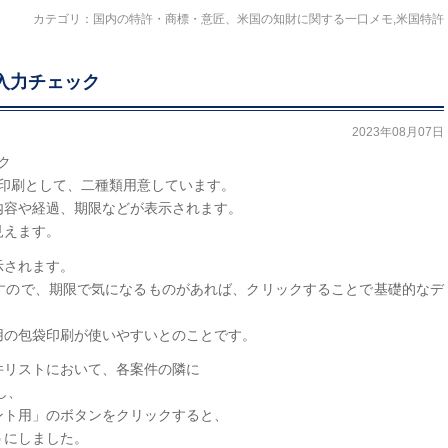
カテゴリ：
国内の特許・商標・意匠、米国の知財に関する一口メモ
,
米国特許
：入力チェック
2023年08月07日
ク
る包袋印刷として、二種類用意しています。
内容や経過、期限などが表示されます。
見えます。
示されます。
すので、期限で気になるものがあれば、クリックすることで基礎的なデ
用の包袋印刷が使いやすいとのことです。
件リストにおいて、各案件の隣に
し、
ント用」のボタンをクリックすると、
うにしました。