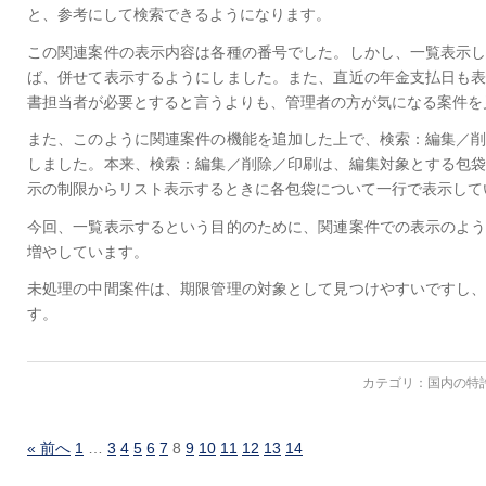
と、参考にして検索できるようになります。
この関連案件の表示内容は各種の番号でした。しかし、一覧表示
ば、併せて表示するようにしました。また、直近の年金支払日も
書担当者が必要とすると言うよりも、管理者の方が気になる案件を
また、このように関連案件の機能を追加した上で、検索：編集／
しました。本来、検索：編集／削除／印刷は、編集対象とする包
示の制限からリスト表示するときに各包袋について一行で表示して
今回、一覧表示するという目的のために、関連案件での表示のよ
増やしています。
未処理の中間案件は、期限管理の対象として見つけやすいですし
す。
カテゴリ：
国内の特
« 前へ
1
…
3
4
5
6
7
8
9
10
11
12
13
14